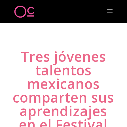
Tres jóvenes
talentos
mexicanos
comparten sus
aprendizajes
en el Festival